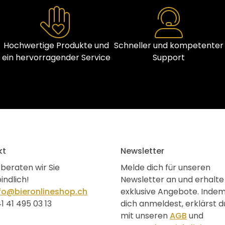
Hochwertige Produkte und
Schneller und kompetenter
ein hervorragender Service
Support
kt
Newsletter
beraten wir Sie
Melde dich für unseren
indlich!
Newsletter an und erhalte
fo@bieronlineshop.ch
exklusive Angebote. Inde
1 41 495 03 13
dich anmeldest, erklärst d
mit unseren
AGB
und