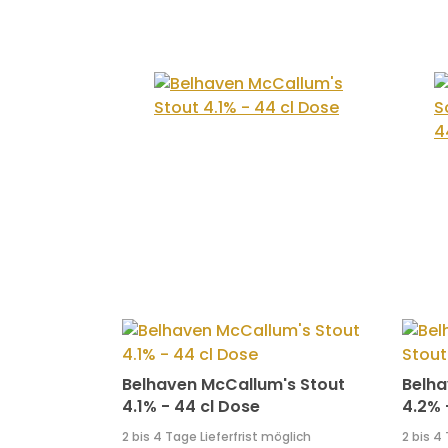
Belhaven McCallum's Stout
Belha
4.1% - 44 cl Dose
4.2% 
2 bis 4 Tage Lieferfrist möglich
2 bis 4