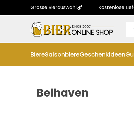
Grosse Bierauswahl
Kostenlose Lie
Biere
Saisonbiere
Geschenkideen
Gu
Belhaven