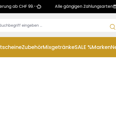
ferung ab CHF 99.-
Alle gängigen Zahlungsarten
tscheine
Zubehör
Mixgetränke
SALE %
Marken
N