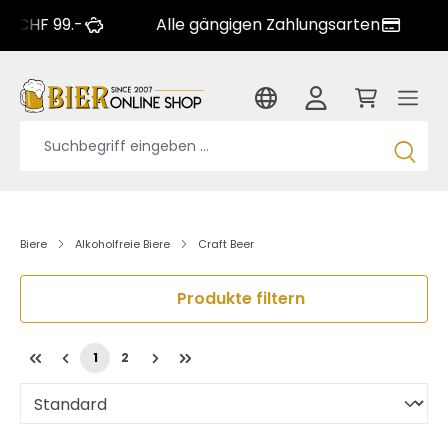
.-
Alle gängigen Zahlungsarten
Grosse 
Biere
Alkoholfreie Biere
Craft Beer
Produkte filtern
1
2
Seite
Seite