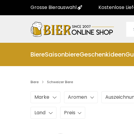
Grosse Bierauswahl
Kostenlose Lie
Biere
Saisonbiere
Geschenkideen
Gu
Biere
Schweizer Biere
Marke
Aromen
Auszeichnu
Land
Preis