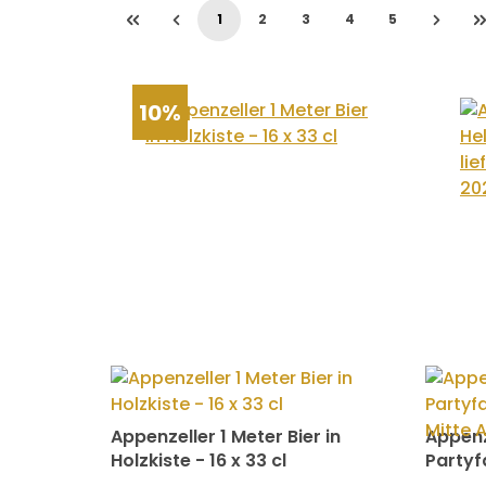
1
2
3
4
5
Seite
Seite
Seite
Seite
Seite
10%
Appenzeller 1 Meter Bier in
Appenze
Holzkiste - 16 x 33 cl
Partyfa
Mitte 