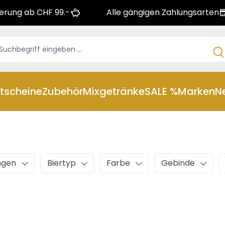
ferung ab CHF 99.-
Alle gängigen Zahlungsarten
tscheine
Zubehör
Mixgetränke
SALE %
Marken
N
ngen
Biertyp
Farbe
Gebinde