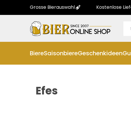
Grosse Bierauswahl
Kostenlose Lie
Biere
Saisonbiere
Geschenkideen
Gu
Efes