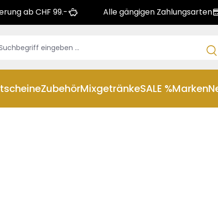
ferung ab CHF 99.-
Alle gängigen Zahlungsarten
tscheine
Zubehör
Mixgetränke
SALE %
Marken
N