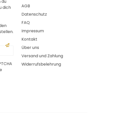
m du
AGB
u dich
Datenschutz
FAQ
 den
Impressum
tellen.
Kontakt
Über uns
Versand und Zahlung
APTCHA
Widerrufsbelehrung
e