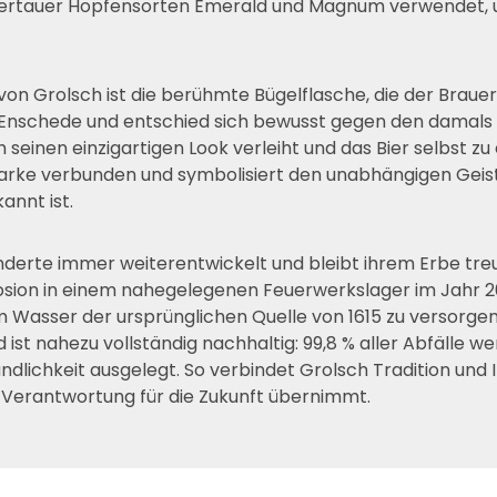
Hallertauer Hopfensorten Emerald und Magnum verwende
on Grolsch ist die berühmte Bügelflasche, die der Brauere
 Enschede und entschied sich bewusst gegen den damal
sch seinen einzigartigen Look verleiht und das Bier selbst
arke verbunden und symbolisiert den unabhängigen Geist de
annt ist.
underte immer weiterentwickelt und bleibt ihrem Erbe tre
losion in einem nahegelegenen Feuerwerkslager im Jahr 2
m Wasser der ursprünglichen Quelle von 1615 zu versorgen
 ist nahezu vollständig nachhaltig: 99,8 % aller Abfälle 
lichkeit ausgelegt. So verbindet Grolsch Tradition und In
Verantwortung für die Zukunft übernimmt.