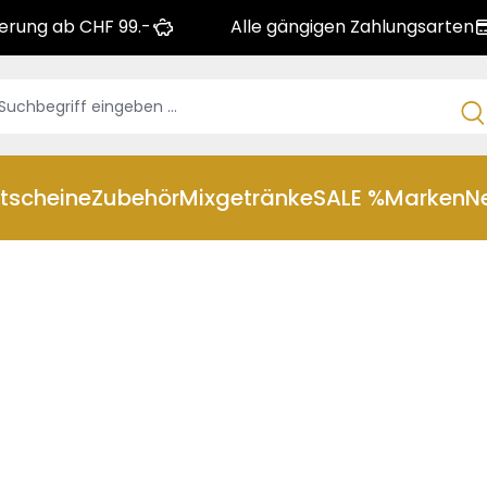
ferung ab CHF 99.-
Alle gängigen Zahlungsarten
tscheine
Zubehör
Mixgetränke
SALE %
Marken
N