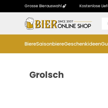
Grosse Bierauswahl
Kostenlose Lie
Biere
Saisonbiere
Geschenkideen
Gu
Grolsch