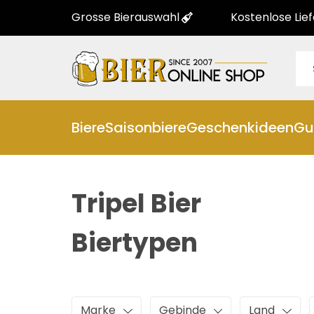
Grosse Bierauswahl
Kostenlose Lie
Biere
Saisonbiere
Geschenkideen
Gu
Tripel Bier
Biertypen
Marke
Gebinde
Land