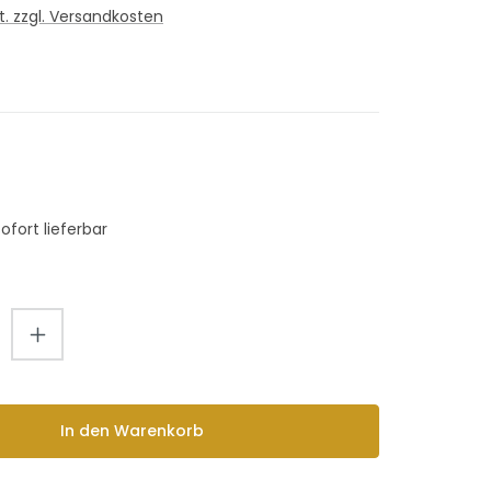
St. zzgl. Versandkosten
i
Sofort lieferbar
Anzahl: Gib den gewünschten Wert ein
In den Warenkorb