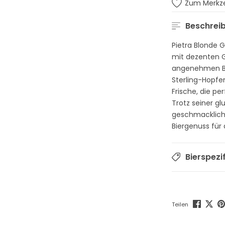
Zum Merkze
Beschrei
Pietra Blonde Gl
mit dezenten G
angenehmen Bit
Sterling-Hopfe
Frische, die pe
Trotz seiner g
geschmacklich 
Biergenuss für 
Bierspezi
Teilen