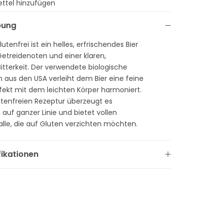
ttel hinzufügen
bung
utenfrei ist ein helles, erfrischendes Bier
etreidenoten und einer klaren,
terkeit. Der verwendete biologische
n aus den USA verleiht dem Bier eine feine
rfekt mit dem leichten Körper harmoniert.
lutenfreien Rezeptur überzeugt es
auf ganzer Linie und bietet vollen
alle, die auf Gluten verzichten möchten.
fikationen