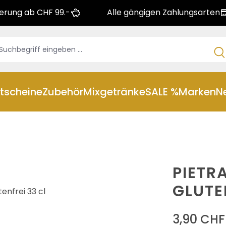
ferung ab CHF 99.-
Alle gängigen Zahlungsarten
tscheine
Zubehör
Mixgetränke
SALE %
Marken
N
PIETR
GLUTE
3,90 CHF