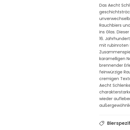
Das Aecht Schl
geschichtsträc
unverwechselb
Rauchbiers und
ins Glas. Diese
16. Jahrhundert
mit rubinrote
Zusammenspiel
karamelligen N
brennender Erle
feinwürzige Rau
cremigen Textu
Aecht Schlenker
charakterstark
wieder auflebe
außergewöhnli
Bierspezi