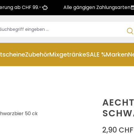
ferung ab CHF 99.-
Alle gängigen Zahlungsarten
tscheine
Zubehör
Mixgetränke
SALE %
Marken
N
AECHT
SCHWA
2,90 CHF