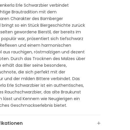
enkerla Erle Schwarzbier verbindet
htige Brautradition mit dem
aren Charakter des Bamberger
 bringt so ein Stück Biergeschichte zurück
r selten gewordene Bierstil, der bereits im
 populär war, präsentiert sich tiefschwarz
n Reflexen und einem harmonischen
 aus rauchigen, röstmalzigen und dezent
oten. Durch das Trocknen des Malzes über
 erhält das Bier seine besondere,
chnote, die sich perfekt mit der
r und der milden Bittere verbindet. Das
la Erle Schwarzbier ist ein authentisches,
es Rauchschwarzbier, das alte Braukunst
n lässt und Kennern wie Neugierigen ein
ches Geschmackserlebnis bietet.
fikationen