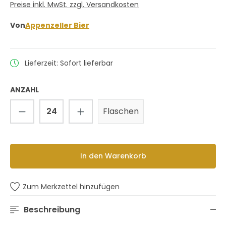
Preise inkl. MwSt. zzgl. Versandkosten
Von
Appenzeller Bier
Lieferzeit: Sofort lieferbar
ANZAHL
Produkt Anzahl: Gib den gewünschten 
Flaschen
In den Warenkorb
Zum Merkzettel hinzufügen
Beschreibung