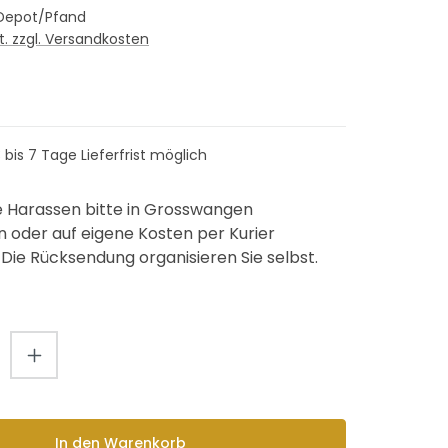
F Depot/Pfand
St. zzgl. Versandkosten
3 bis 7 Tage Lieferfrist möglich
re Harassen bitte in Grosswangen
 oder auf eigene Kosten per Kurier
 Die Rücksendung organisieren Sie selbst.
Anzahl: Gib den gewünschten Wert ein
In den Warenkorb