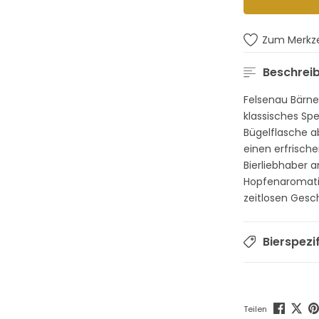
Zum Merkze
Beschrei
Felsenau Bärner
klassisches Spez
Bügelflasche ab
einen erfrisch
Bierliebhaber 
Hopfenaromatik
zeitlosen Ges
Bierspezi
Teilen