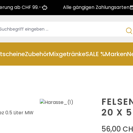
ferung ab CHF 99.-
Alle gängigen Zahlungsarten
tscheine
Zubehör
Mixgetränke
SALE %
Marken
N
FELSE
20 X 
56,00 C