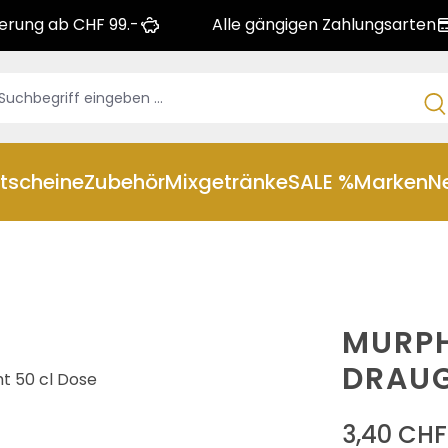
ferung ab CHF 99.-
Alle gängigen Zahlungsarten
tscheine
Zubehör
Mixgetränke
SALE %
Marken
N
MURPH
DRAUG
3,40 CHF