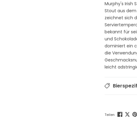
Murphy's Irish 
Stout aus dem H
zeichnet sich 
Serviertemperat
bekannt für se
und Schokolade
dominiert ein 
die Verwendun
Geschmacksnua
leicht adstrin
Bierspezi
Teilen