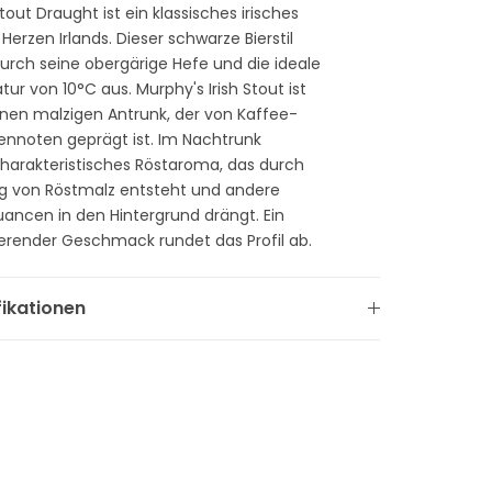
Stout Draught ist ein klassisches irisches
erzen Irlands. Dieser schwarze Bierstil
durch seine obergärige Hefe und die ideale
ur von 10°C aus. Murphy's Irish Stout ist
inen malzigen Antrunk, der von Kaffee-
nnoten geprägt ist. Im Nachtrunk
charakteristisches Röstaroma, das durch
g von Röstmalz entsteht und andere
ncen in den Hintergrund drängt. Ein
gierender Geschmack rundet das Profil ab.
fikationen