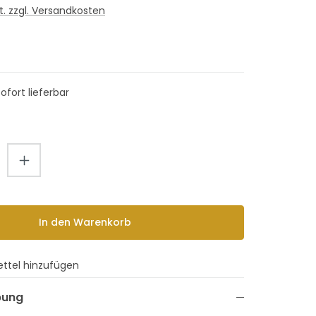
St. zzgl. Versandkosten
Sofort lieferbar
Anzahl: Gib den gewünschten Wert ein
In den Warenkorb
ttel hinzufügen
bung