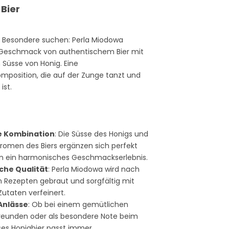
 Bier
das Besondere suchen: Perla Miodowa
 Geschmack von authentischem Bier mit
 Süsse von Honig. Eine
position, die auf der Zunge tanzt und
ist.
:
ge Kombination
: Die Süsse des Honigs und
romen des Biers ergänzen sich perfekt
n ein harmonisches Geschmackserlebnis.
che Qualität
: Perla Miodowa wird nach
en Rezepten gebraut und sorgfältig mit
Zutaten verfeinert.
 Anlässe
: Ob bei einem gemütlichen
reunden oder als besondere Note beim
ses Honigbier passt immer.