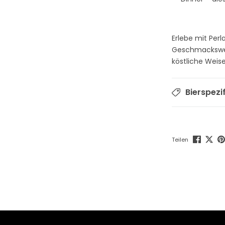
Erlebe mit Perl
Geschmackswelt
köstliche Weis
Bierspezi
Teilen