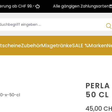
ferung ab CHF 99.-
Alle gängigen Zahlungsarten
tscheine
Zubehör
Mixgetränke
SALE %
Marken
N
PERLA
50 CL
45,00 C