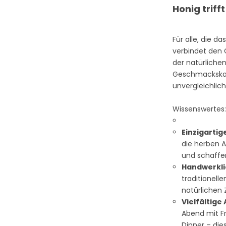
Honig trifft
Für alle, die 
verbindet den
der natürlichen
Geschmackskom
unvergleichlich 
Wissenswertes
Einzigarti
die herben A
und schaffe
Handwerkli
traditionell
natürlichen 
Vielfältige
Abend mit F
Dinner – die