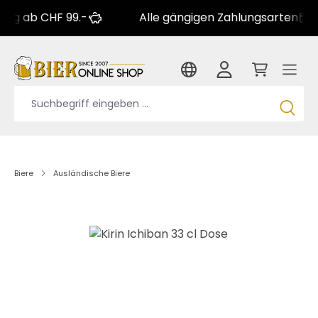
 CHF 99.-
Alle gängigen Zahlungsarten
G
Biere
Ausländische Biere
Bildergalerie überspringen